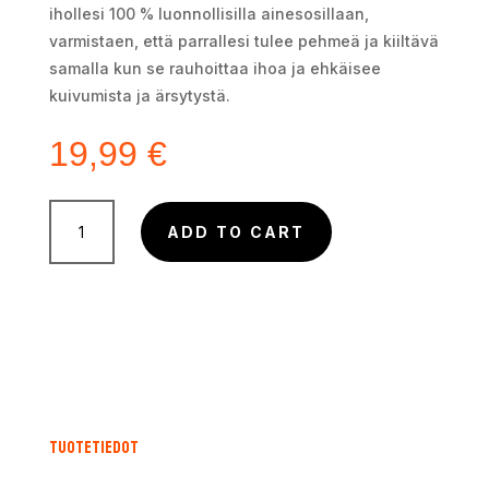
ihollesi 100 % luonnollisilla ainesosillaan,
varmistaen, että parrallesi tulee pehmeä ja kiiltävä
samalla kun se rauhoittaa ihoa ja ehkäisee
kuivumista ja ärsytystä.
19,99
€
Jameson
x
ADD TO CART
Zew
Black
Barrel
Partaöljy
30ml
quantity
Tuotetiedot