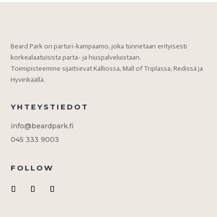
Beard Park on parturi-kampaamo, joka tunnetaan erityisesti
korkealaatuisista parta- ja hiuspalveluistaan.
Toimipisteemme sijaitsevat Kalliossa, Mall of Triplassa, Redissä ja
Hyvinkäällä.
YHTEYSTIEDOT
info@beardpark.fi
045 333 9003
FOLLOW